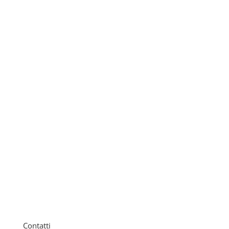
Compila il modulo per informazioni sulla
personalizzazione auto e moto a Genova di Mr Car
Contatti